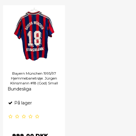
Bayern München 1995/97
Hjemmebanetrøje. Jürgen
Klinsmann #18 (God) Small
Bundesliga
På lager
999,00 DKK