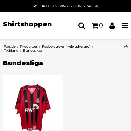
HURTIG LEVERING - 2-3 HVERDAGE🚀
Shirtshoppen
0
Forside
/
Produkter
/
Fodboldtrøjer (Hele udvalget)
/
Tyskland
/
Bundesliga
Bundesliga